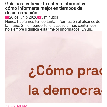
Guía para entrenar tu criterio informativo:
cómo informarte mejor en tiempos de
desinformación
26 de junio 2026
3 minutos
Nunca habíamos tenido tanta información al alcance de
la mano. Sin embargo, tener acceso a más contenidos
no siempre significa estar mejor informados. En un
entorno marcado por la sobreabundancia de datos,
opiniones y mensajes que compiten por nuestra
atención, desarrollar criterio informativo se vuelve una
habilidad cada vez más importante para comprender lo
que ocurre a nuestro alrededor, tomar decisiones más
conscientes y participar de manera responsable en la
vida democrática. .
CLASE MEDIA