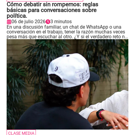
Cómo debatir sin rompernos: reglas
básicas para conversaciones sobre
política.
06 de julio 2026
3 minutos
En una discusión familiar, un chat de WhatsApp o una
conversación en el trabajo, tener la razón muchas veces
pesa más que escuchar al otro. ¿Y si el verdadero reto no
fuera ganar la conversación, sino cuidar el vínculo?
Andrea Arroyave, responsable (E) de construcción de paz
en Comfama, propone herramientas concretas para
disentir sin convertir la diferencia en ruptura..
CLASE MEDIA