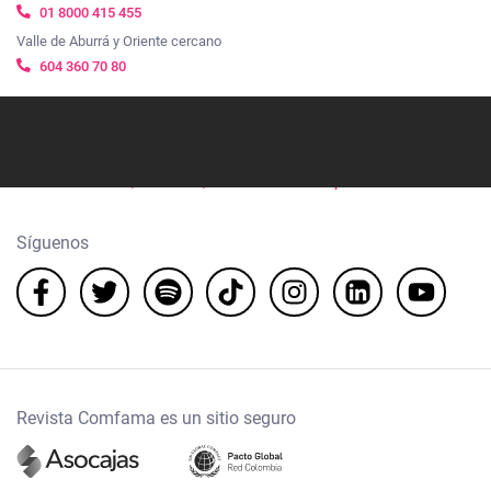
01 8000 415 455
Valle de Aburrá y Oriente cercano
604 360 70 80
Linea de transparencia
01 8000 423514
Ubicación
Cra. 48 #20-34, El Poblado, Medellín. Centro Empresarial Ciudad del Río
Síguenos
Revista Comfama es un sitio seguro