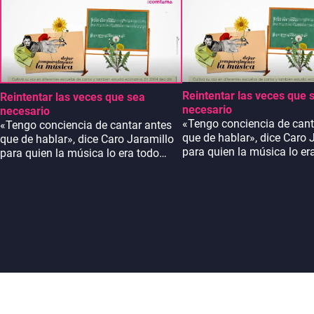
Reintentar las veces que 
Reintentar las veces que sea
necesario
necesario
«Tengo conciencia de cant
«Tengo conciencia de cantar antes
que de hablar», dice Caro 
que de hablar», dice Caro Jaramillo
para quien la música lo er
para quien la música lo era todo
pero había dejado de canta
pero había dejado de cantar. Tras la
muerte de su esposo encon
muerte de su esposo encontró en su
voz la voluntad y fuerza p
voz la voluntad y fuerza para seguir
adelante. #ElProgresoEs 
adelante. #ElProgresoEs una forma
de pensar
de pensar