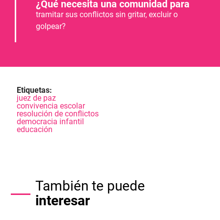
¿Qué necesita una comunidad para
tramitar sus conflictos sin gritar, excluir o
golpear?
Etiquetas:
juez de paz
convivencia escolar
resolución de conflictos
democracia infantil
educación
También te puede
interesar