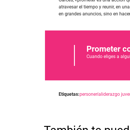
atravesar el tiempo y reunir, en un
en grandes anuncios, sino en hacer
Prometer c
Cuando eliges a algu
Etiquetas:
personería
liderazgo juve