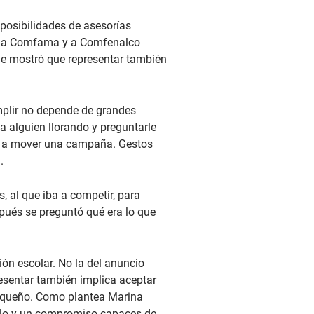
 posibilidades de asesorías
as a Comfama y a Comfenalco
o le mostró que representar también
mplir no depende de grandes
 a alguien llorando y preguntarle
dar a mover una campaña. Gestos
.
, al que iba a competir, para
spués se preguntó qué era lo que
ión escolar. No la del anuncio
resentar también implica aceptar
pequeño. Como plantea Marina
culo y un compromiso capaces de