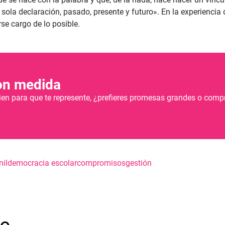
a sola declaración, pasado, presente y futuro». En la experiencia
se cargo de lo posible.
on medida
ien para que te represente, ¿prefieres promesas grandes o com
nil
democracia escolar
compromisos
gestión