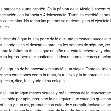
 a parecerse a una gestión. En la página de la Alcaldía encontró
enciación con Infancia y Adolescencia. También escribió cart
s concejalas. No todas las puertas se abrieron, pero el ejercici
mites.
ara descubrió que buena parte de lo que una personera puede cu
 sus amigas en el descanso para ir a los salones de séptimo, ver
ante le faltaban útiles o que un niño no tenía lonchera y ayu
mo logros, pero que sostienen la idea misma de representación
ó su grupo de baloncesto y renunció a un viaje a Estados Unidos
conoció emociones como la rabia, la tristeza y la impotencia; de
uesta, dice, fue ayudar a su colegio.
final, una imagen menos vistosa y más precisa de la representac
ue se mide por aplausos, sino la de alguien que entendió que rep
sfecho y, aun así, prometer con cuidado y cumplir, incluso en 
ue se hace con la palabra y que, de la nada, hace nacer un vín