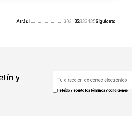
Atrás
1
.
.
.
.
.
.
.
.
.
.
.
.
.
.
.
.
.
.
.
.
.
.
.
.
.
.
.
.
30
31
32
33
34
35
Siguiente
etín y
He leído y acepto los
términos y condiciones