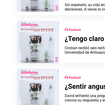
Sin esperarlo, su vida 
decisiones. A veces la v
completa en el podcast 
Podcast
¿Tengo claro
Cristian recibió seis re
Universidad de Antioqui
completa en el podcast 
Podcast
¿Sentir ang
David enfrentó una preg
conoce su respuesta y es
Comfama #Incomodarn