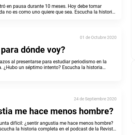
entró en pausa durante 10 meses. Hoy debe tomar
ida no es como uno quiere que sea. Escucha la historia
de la R
01 de Octubre 2020
 para dónde voy?
chazos al presentarse para estudiar periodismo en la
a. ¿Hubo un séptimo intento? Escucha la historia
de la Re
24 de Septiembre 2020
ustia me hace menos hombre?
unta difícil: ¿sentir angustia me hace menos hombre?
cucha la historia completa en el podcast de la Revista
osPara