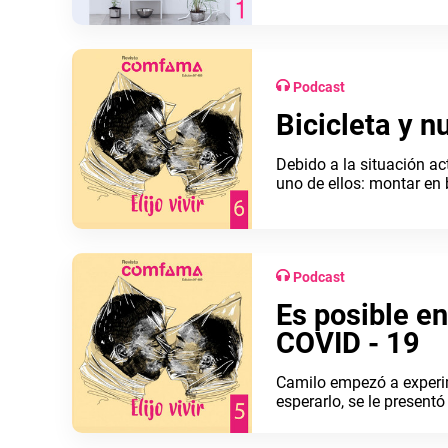
Podcast
Bicicleta y n
Debido a la situación a
uno de ellos: montar en 
(@Juan.trochas), nos c
Podcast
Es posible en
COVID - 19
Camilo empezó a experi
esperarlo, se le present
de cómo sí podemos hal