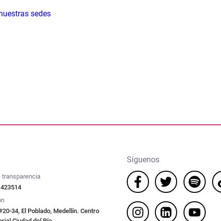
 nuestras sedes
Síguenos
 transparencia
 423514
ón
#20-34, El Poblado, Medellín. Centro
ial Ciudad del Río