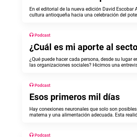
En el editorial de la nueva edición David Escobar 
cultura antioqueña hacia una celebración del pot
fuerza.
Podcast
¿Cuál es mi aporte al secto
¿Qué puede hacer cada persona, desde su lugar en
las organizaciones sociales? Hicimos una entrevis
organizaciones sociales están presentes en nuest
propósito con el de sus causas sociales.
Podcast
Esos primeros mil días
Hay conexiones neuronales que solo son posibles e
materna y una alimentación adecuada. Esta realid
trabajar en Fundación Éxito entendió su dimensió
Podcast