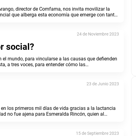
Arango, director de Comfama, nos invita movilizar la
encial que alberga esta economía que emerge con tanta
24 de Noviembre 2023
r social?
 el mundo, para vincularse a las causas que defienden
ta, a tres voces, para entender cómo las
ra vida y qué podemos hacer para vincular nuestro
23 de Junio 2023
n los primeros mil días de vida gracias a la lactancia
ad no fue ajena para Esmeralda Rincón, quien al
n.
15 de Septiembre 2023