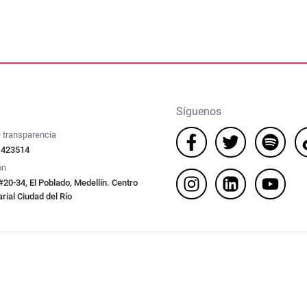
Síguenos
 transparencia
 423514
ón
#20-34, El Poblado, Medellín. Centro
ial Ciudad del Río