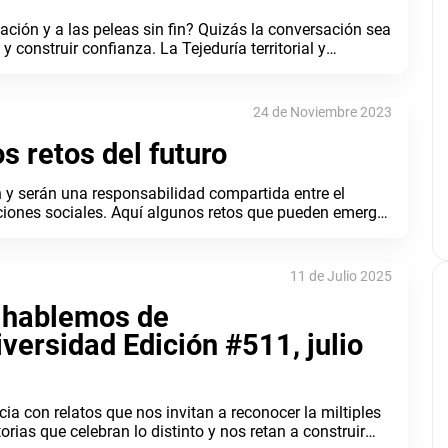
ción y a las peleas sin fin? Quizás la conversación sea
construir confianza. La Tejeduría territorial y
 la Universidad EAFIT, son muestras de ello.
24 de Noviembre 2023
s retos del futuro
 y serán una responsabilidad compartida entre el
ciones sociales. Aquí algunos retos que pueden emerger
les nos hicieron falta?
11 de Julio 2025
: hablemos de
versidad Edición #511, julio
a con relatos que nos invitan a reconocer la miltiples
orias que celebran lo distinto y nos retan a construir