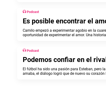
entornos más empáticos, diversos e inclusivos.
Podcast
Es posible encontrar el am
Camilo empezó a experimentar agobio en la cuaren
oportunidad de experimentar el amor. Una histori
19, escúchala en el podcast de la revista Comfam
Podcast
Podemos confiar en el riva
El fútbol ha sido una pasión para Esteban, pero la 
amaba, el diálogo logró que de nuevo su corazón la
nuevo episodio del podcast de la #RevistaComf