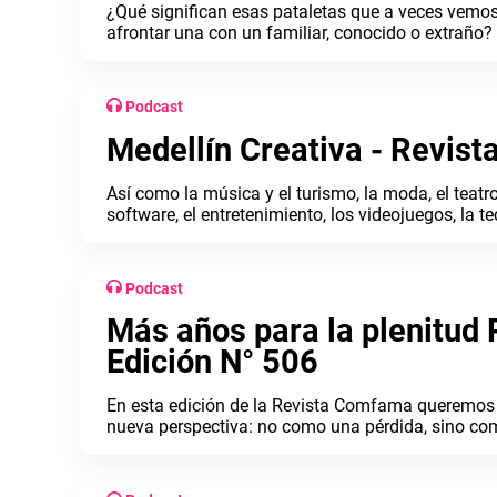
¿Qué significan esas pataletas que a veces vemos
afrontar una con un familiar, conocido o extraño? 
entrevista podrás mirarlas con otros ojos cuando l
Suárez, psicóloga y formadora en crianza positiva
Podcast
Medellín Creativa - Revis
Así como la música y el turismo, la moda, el teatro,
software, el entretenimiento, los videojuegos, la t
son industrias creativas que florecen actualmente
familias y amigos de posibles formas para aprov
usando la etiqueta #MedellínCreativa y encuent
Podcast
Más años para la plenitud
Edición N° 506
En esta edición de la Revista Comfama queremos i
nueva perspectiva: no como una pérdida, sino co
esa etapa que inevitablemente vamos a alcanzar.