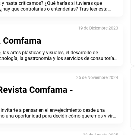
 y hasta criticamos? ¿Qué harías si tuvieras que
¿hay que controlarlas o entenderlas? Tras leer esta
as vivas en tus entornos. Entrevista con Catalina
.
19 de Diciembre 2023
ta Comfama
 las artes plásticas y visuales, el desarrollo de
ecnología, la gastronomía y los servicios de consultoría;
 en Medellín. ¿Qué tal si conversamos con nuestras
echar este auge? Comparte tus opiniones con nosotros
ra más contenidos revista.comfama.com
25 de Noviembre 2024
 Revista Comfama -
nvitarte a pensar en el envejecimiento desde una
mo una oportunidad para decidir cómo queremos vivir