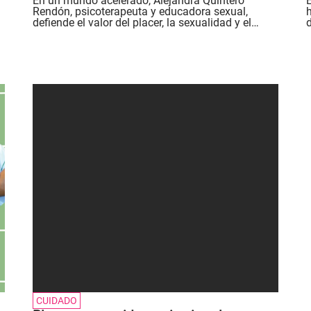
En un mundo acelerado, Alejandra Quintero
Rendón, psicoterapeuta y educadora sexual,
defiende el valor del placer, la sexualidad y el
d
erotismo como lenguajes de conexión..
u
CUIDADO