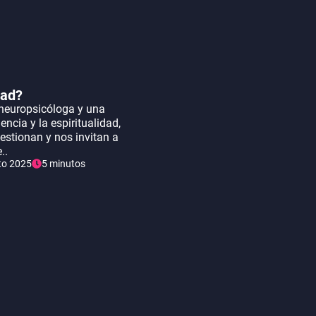
dad?
neuropsicóloga y una
encia y la espiritualidad,
estionan y nos invitan a
..
to 2025
5 minutos