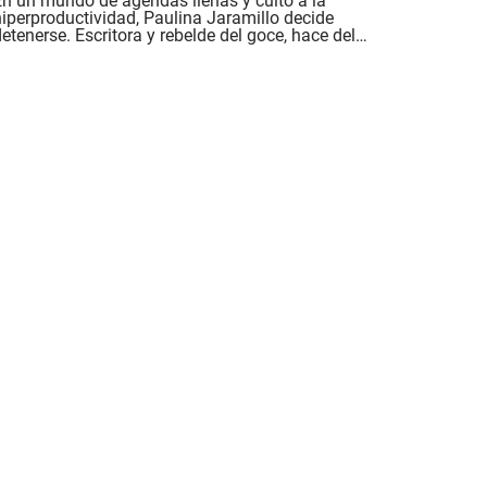
En un mundo de agendas llenas y culto a la
hiperproductividad, Paulina Jaramillo decide
etenerse. Escritora y rebelde del goce, hace del
placer una forma de resistencia y del encuentro
n acto creativo..