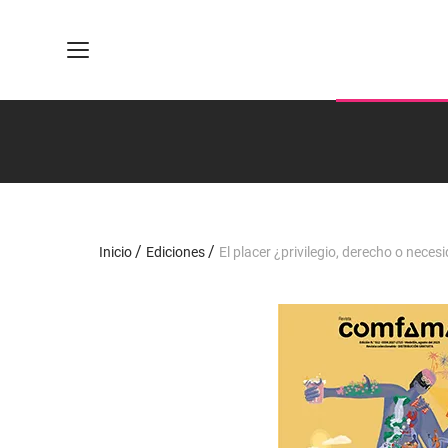
Inicio
Ediciones
El placer ¿privilegio, derecho o neces