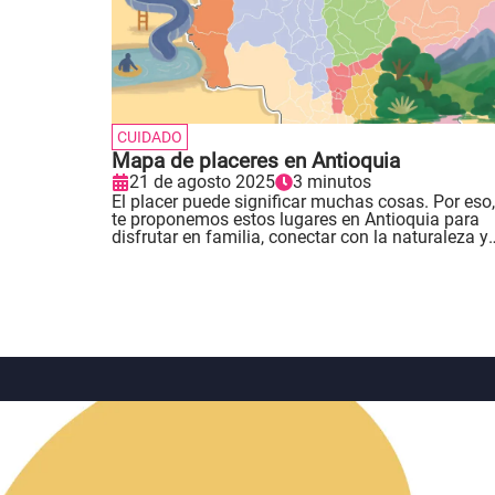
CUIDADO
Mapa de placeres en Antioquia
21 de agosto 2025
3 minutos
El placer puede significar muchas cosas. Por eso,
te proponemos estos lugares en Antioquia para
disfrutar en familia, conectar con la naturaleza y
olvidarte por un momento de la productividad.
Sabemos que hay muchos más, así que dejamos
un código QR para que nos compartas tus lugare
favoritos..