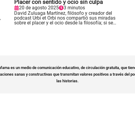
Placer con sentido y ocio sin culpa
20 de agosto 2025
3 minutos
David Zuluaga Martínez, filósofo y creador del
,
podcast Urbi et Orbi nos compartió sus miradas
sobre el placer y el ocio desde la filosofía; si se
oponen a la productividad y cómo se aprenden. .
fama es un medio de comunicación educativo, de circulación gratuita, que tien
ciones sanas y constructivas que transmitan valores positivos a través del po
las historias.