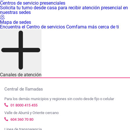
Centros de servicio presenciales
Solicita tu turno desde casa para recibir atención presencial en
nuestras sedes
Mapa de sedes
Encuentra el Centro de servicios Comfama más cerca de ti
Canales de atención
Central de llamadas
Para los demás municipios y regiones sin costo desde fijo o celular
01 8000 415 455
Valle de Aburrá y Oriente cercano
604 360 70 80
Linea de transparencia