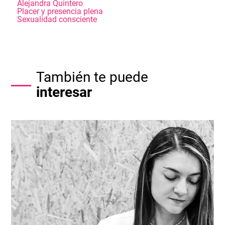
Alejandra Quintero
Placer y presencia plena
Sexualidad consciente
También te puede
interesar