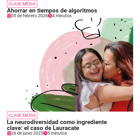
CLASE MEDIA
Ahorrar en tiempos de algoritmos
05 de febrero 2026
4 minutos
CLASE MEDIA
La neurodiversidad como ingrediente
clave: el caso de Lauracate
26 de junio 2025
5 minutos