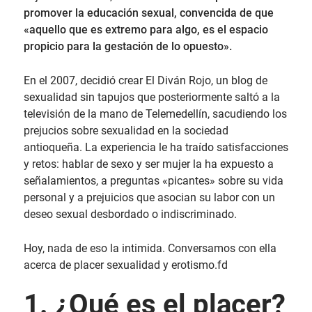
promover la educación sexual, convencida de que
«aquello que es extremo para algo, es el espacio
propicio para la gestación de lo opuesto».
En el 2007, decidió crear El Diván Rojo, un blog de
sexualidad sin tapujos que posteriormente saltó a la
televisión de la mano de Telemedellín, sacudiendo los
prejucios sobre sexualidad en la sociedad
antioqueña. La experiencia le ha traído satisfacciones
y retos: hablar de sexo y ser mujer la ha expuesto a
señalamientos, a preguntas «picantes» sobre su vida
personal y a prejuicios que asocian su labor con un
deseo sexual desbordado o indiscriminado.
Hoy, nada de eso la intimida. Conversamos con ella
acerca de placer sexualidad y erotismo.fd
1. ¿Qué es el placer?