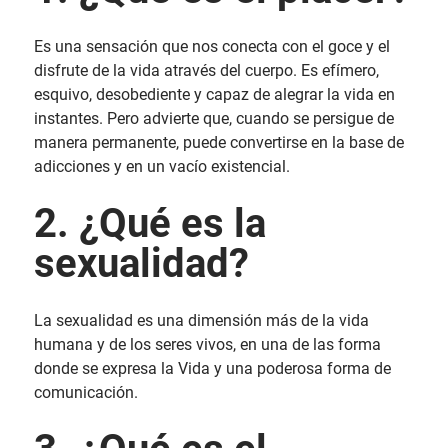
Es una sensación que nos conecta con el goce y el
disfrute de la vida através del cuerpo. Es efímero,
esquivo, desobediente y capaz de alegrar la vida en
instantes. Pero advierte que, cuando se persigue de
manera permanente, puede convertirse en la base de
adicciones y en un vacío existencial.
2. ¿Qué es la
sexualidad?
La sexualidad es una dimensión más de la vida
humana y de los seres vivos, en una de las forma
donde se expresa la Vida y una poderosa forma de
comunicación.