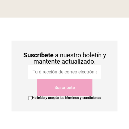
Suscríbete
a nuestro boletín y
mantente actualizado.
Suscríbete
He leído y acepto los
términos y condiciones