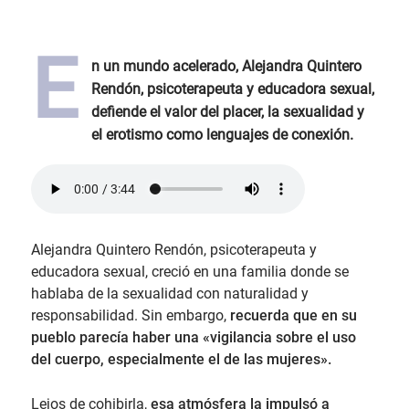
E
n un mundo acelerado, Alejandra Quintero
Rendón, psicoterapeuta y educadora sexual,
defiende el valor del placer, la sexualidad y
el erotismo como lenguajes de conexión.
Alejandra Quintero Rendón, psicoterapeuta y
educadora sexual, creció en una familia donde se
hablaba de la sexualidad con naturalidad y
responsabilidad. Sin embargo,
recuerda que en su
pueblo parecía haber una «vigilancia sobre el uso
del cuerpo, especialmente el de las mujeres».
Lejos de cohibirla,
esa atmósfera la impulsó a