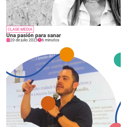
CLASE MEDIA
Una pasión para sanar
20 de julio 2023
6 minutos