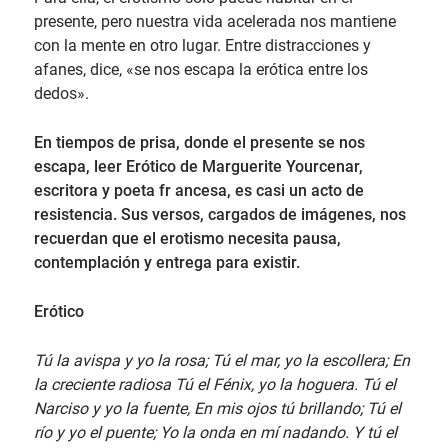
presente, pero nuestra vida acelerada nos mantiene
con la mente en otro lugar. Entre distracciones y
afanes, dice, «se nos escapa la erótica entre los
dedos».
En tiempos de prisa, donde el presente se nos
escapa, leer Erótico de Marguerite Yourcenar,
escritora y poeta fr ancesa, es casi un acto de
resistencia. Sus versos, cargados de imágenes, nos
recuerdan que el erotismo necesita pausa,
contemplación y entrega para existir.
Erótico
Tú la avispa y yo la rosa; Tú el mar, yo la escollera; En
la creciente radiosa Tú el Fénix, yo la hoguera. Tú el
Narciso y yo la fuente, En mis ojos tú brillando; Tú el
río y yo el puente; Yo la onda en mí nadando. Y tú el