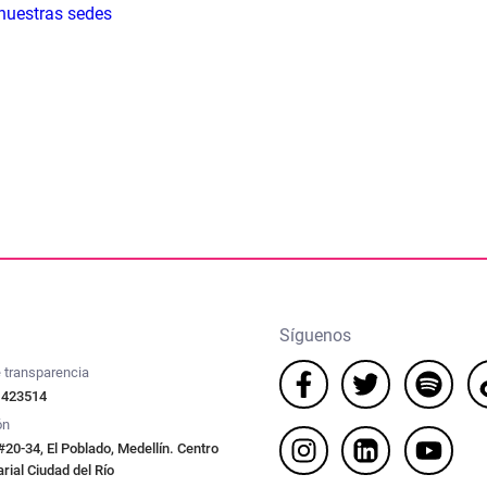
 nuestras sedes
Síguenos
 transparencia
 423514
ón
#20-34, El Poblado, Medellín. Centro
ial Ciudad del Río