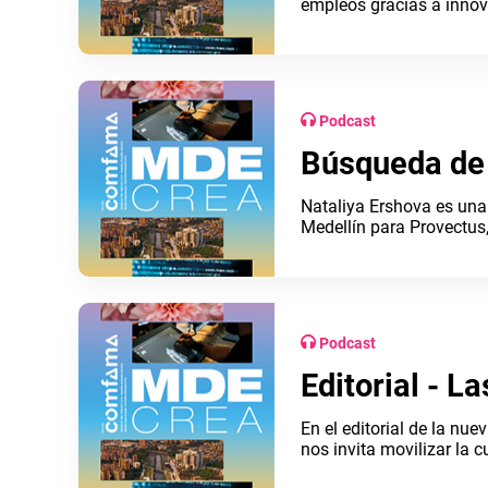
empleos gracias a innova
de 36 grados.
Podcast
Búsqueda de 
Nataliya Ershova es una
Medellín para Provectus
tecnología de inteligencia
Podcast
Editorial - L
En el editorial de la nu
nos invita movilizar la 
que alberga esta econo