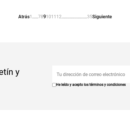
Atrás
1
.
.
.
.
.
7
8
9
10
11
12
.
.
.
.
.
.
.
.
.
.
.
.
.
.
.
.
.
.
.
.
.
.
35
Siguiente
etín y
He leído y acepto los
términos y condiciones