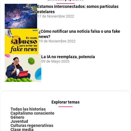
Estamos interconectados: somos partículas
estelares
17 de Noviembre 2022
¿Cómo notificar una noticia falsa o una fake
news?
19 de Noviembre 2022
La IA no reemplaza, potencia
09 de Mayo 2025
Explorar temas
Todas las historias
Capitalismo consciente
Género
Juventud
Culturas regenerativas
Clase media