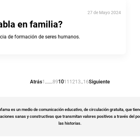
27 de Mayo 2024
abla en familia?
ncia de formación de seres humanos.
Atrás
1
.
.
.
.
.
.
8
9
10
11
12
13
.
.
16
Siguiente
fama es un medio de comunicación educativo, de circulación gratuita, que tien
ciones sanas y constructivas que transmitan valores positivos a través del po
las historias.