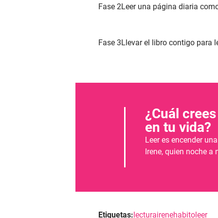
Fase 2
Leer una página diaria com
Fase 3
Llevar el libro contigo para 
¿Cuál crees
en tu vida?
Leer es encender una 
Irene, quien noche a n
Etiquetas:
lectura
irene
habito
leer