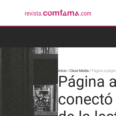
Inicio
Clase Media
Página a página
Página a
conectó 