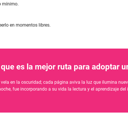
o mínimo.
leerlo en momentos libres.
 que es la mejor ruta para adoptar 
vela en la oscuridad; cada página aviva la luz que ilumina nue
oche, fue incorporando a su vida la lectura y el aprendizaje del 