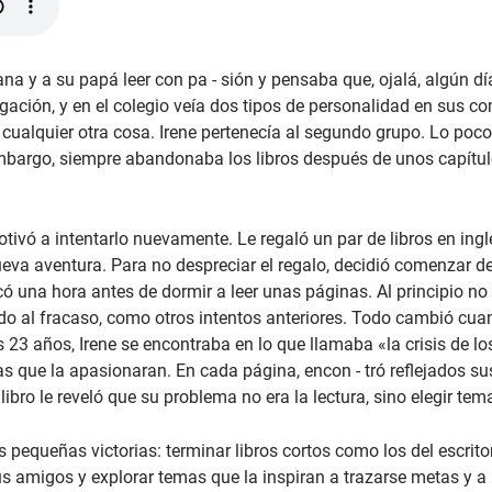
ana y a su papá leer con pa - sión y pensaba que, ojalá, algún día
bligación, y en el colegio veía dos tipos de personalidad en sus 
r cualquier otra cosa. Irene pertenecía al segundo grupo. Lo poco 
bargo, siempre abandonaba los libros después de unos capítulo
otivó a intentarlo nuevamente. Le regaló un par de libros en ing
va aventura. Para no despreciar el regalo, decidió comenzar de 
ó una hora antes de dormir a leer unas páginas. Al principio no
nado al fracaso, como otros intentos anteriores. Todo cambió cu
s 23 años, Irene se encontraba en lo que llamaba «la crisis de lo
s que la apasionaran. En cada página, encon - tró reflejados s
ibro le reveló que su problema no era la lectura, sino elegir tem
las pequeñas victorias: terminar libros cortos como los del escr
 amigos y explorar temas que la inspiran a trazarse metas y a