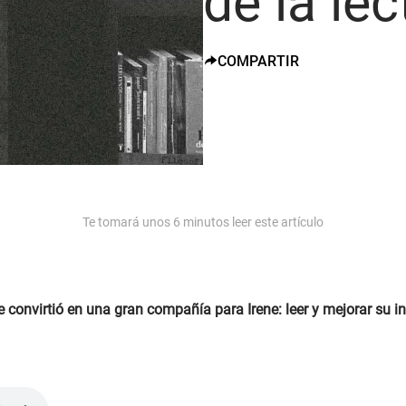
de la lec
COMPARTIR
Te tomará unos
6
minutos leer este artículo
e convirtió en una gran compañía para Irene: leer y mejorar su i