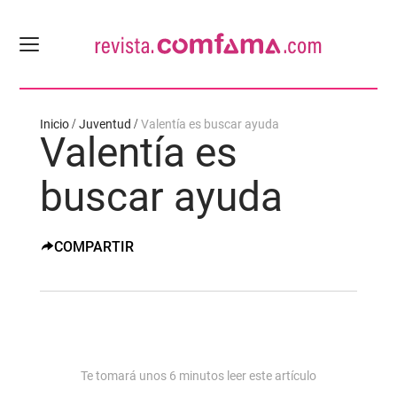
Inicio
Juventud
Valentía es buscar ayuda
Valentía es
buscar ayuda
COMPARTIR
Te tomará unos
6
minutos leer este artículo