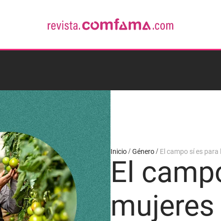
Inicio
Género
El campo sí es para 
El campo
mujeres