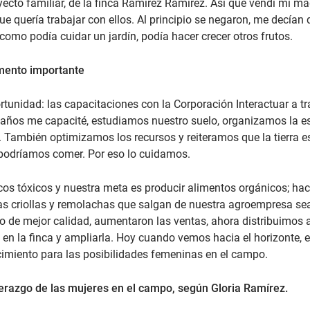
ecto familiar, de la finca Ramírez Ramírez. Así que vendí mi máqui
e quería trabajar con ellos. Al principio se negaron, me decían
sí como podía cuidar un jardín, podía hacer crecer otros frutos.
mento importante
ortunidad: las capacitaciones con la Corporación Interactuar a
 años me capacité, estudiamos nuestro suelo, organizamos la es
n. También optimizamos los recursos y reiteramos que la tierra 
podríamos comer. Por eso lo cuidamos.
s tóxicos y nuestra meta es producir alimentos orgánicos; ha
pas criollas y remolachas que salgan de nuestra agroempresa se
o de mejor calidad, aumentaron las ventas, ahora distribuimos a
 en la finca y ampliarla. Hoy cuando vemos hacia el horizonte,
recimiento para las posibilidades femeninas en el campo.
iderazgo de las mujeres en el campo, según Gloria Ramírez.