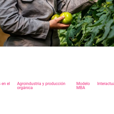
 en el
Agroindustria y producción
Modelo
Interactu
orgánica
MBA