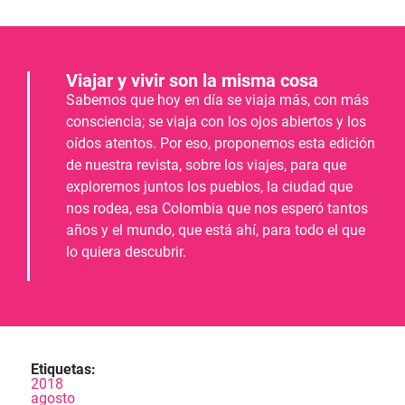
Viajar y vivir son la misma cosa
Sabemos que hoy en día se viaja más, con más
consciencia; se viaja con los ojos abiertos y los
oídos atentos. Por eso, proponemos esta edición
de nuestra revista, sobre los viajes, para que
exploremos juntos los pueblos, la ciudad que
nos rodea, esa Colombia que nos esperó tantos
años y el mundo, que está ahí, para todo el que
lo quiera descubrir.
Etiquetas:
2018
agosto