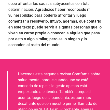
debo afrontar las causas subyacentes con total
determinación.
Agradezco haber reconocido mi
vulnerabilidad para poderlo afrontar y luego
comenzar a resolverlo. Intuyo, además, que contarlo
en este texto puede servir a algunas personas que lo
viven en carne propia o conocen a alguien que pasa
por esto o algo similar, pero se lo niegan y lo
esconden al resto del mundo.
Hacemos esta segunda revista Comfama sobre
salud mental porque cuando uno se está
cansado de repetir, la gente apenas está
empezando a entender. También porque el
asunto, luego de la pandemia, es aún más
desafiante que con nuestro primer llamado de
atención en 2018. Es muy probable, apenas