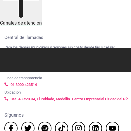
Canales de atención
Central de llamadas
Para los demás municipios y regiones sin costo desde fijo o celular
01 8000 415 455
Valle de Aburrá y Oriente cercano
604 360 70 80
Linea de transparencia
01 8000 423514
Ubicación
Cra. 48 #20-34, El Poblado, Medellín. Centro Empresarial Ciudad del Río
Síguenos