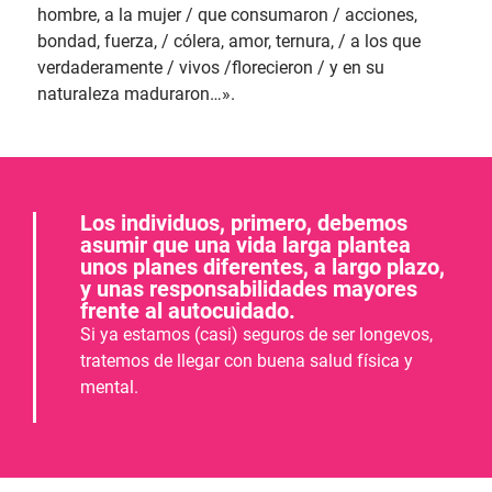
hombre, a la mujer / que consumaron / acciones,
bondad, fuerza, / cólera, amor, ternura, / a los que
verdaderamente / vivos /florecieron / y en su
naturaleza maduraron…».
Los individuos, primero, debemos
asumir que una vida larga plantea
unos planes diferentes, a largo plazo,
y unas responsabilidades mayores
frente al autocuidado.
Si ya estamos (casi) seguros de ser longevos,
tratemos de llegar con buena salud física y
mental.