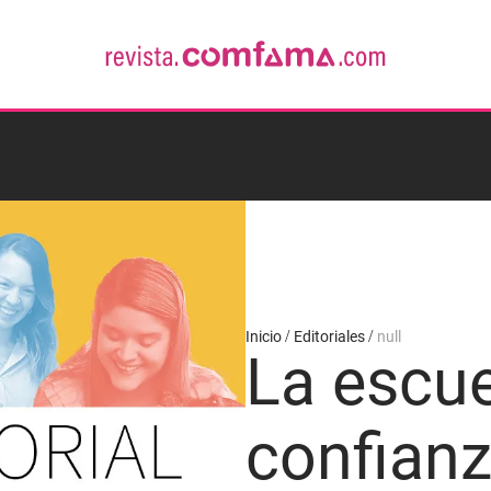
Inicio
Editoriales
null
La escue
confian