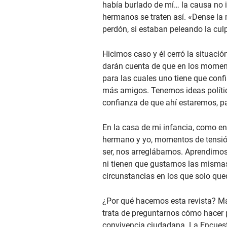
había burlado de mí… la causa no 
hermanos se traten así. «Dense la 
perdón, si estaban peleando la culp
Hicimos caso y él cerró la situaci
darán cuenta de que en los momento
para las cuales uno tiene que conf
más amigos. Tenemos ideas política
confianza de que ahí estaremos, p
En la casa de mi infancia, como en
hermano y yo, momentos de tensión 
ser, nos arreglábamos. Aprendimos 
ni tienen que gustarnos las mismas
circunstancias en los que solo que
¿Por qué hacemos esta revista? Más
trata de preguntarnos cómo hacer p
convivencia ciudadana. La Encues