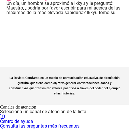
Un día, un hombre se aproximó a Ikkyu y le preguntó:
Maestro, ¿podría por favor escribir para mí acerca de las
máximas de la más elevada sabiduría? Ikkyu tomó su
pincel y escribió: “Atención” ¿Solo eso?”, preguntó el
hombre. Ikkyu escribió de nuevo: Atención, atención
Bueno, dijo el hombre, realmente no veo profundidad en
eso que ha escrito Entonces Ikkyu escribió la misma
palabra tres veces: Atención, atención, atención. Algo
molesto, el hombre exigió: ¿Qué significa la palabra
atención, en todo caso? Ikkyu, amablemente, respondió:
Atención significa atención. David Schiller, The Little Zen
Companion .
La Revista Comfama es un medio de comunicación educativo, de circulación
gratuita, que tiene como objetivo generar conversaciones sanas y
constructivas que transmitan valores positivos a través del poder del ejemplo
y las historias.
Canales de atención
Selecciona un canal de atención de la lista
Centro de ayuda
Consulta las preguntas más frecuentes