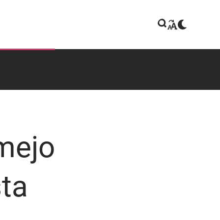
 mejo
sta