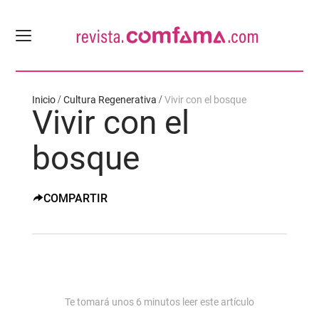
Inicio
Cultura Regenerativa
Vivir con el bosque
Vivir con el
bosque
COMPARTIR
Te tomará unos
6
minutos leer este artículo