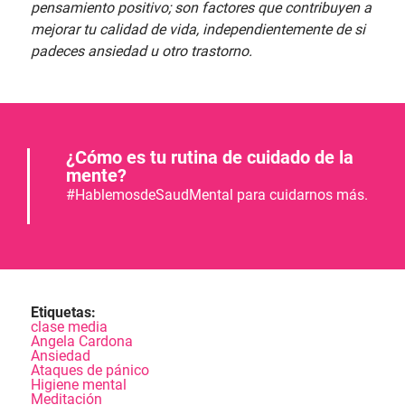
pensamiento positivo; son factores que contribuyen a
mejorar tu calidad de vida, independientemente de si
padeces ansiedad u otro trastorno.
¿Cómo es tu rutina de cuidado de la
mente?
#HablemosdeSaudMental para cuidarnos más.
Etiquetas:
clase media
Angela Cardona
Ansiedad
Ataques de pánico
Higiene mental
Meditación