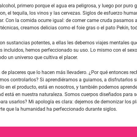
ohol, primero porque el agua era peligrosa, y luego por puro g
 ron, el tequila, los vinos y las cervezas. Siglos de esfuerzo hum
omar. Con la comida ocurre igual: de comer carne cruda pasamos
técnicas, creamos delicias como el foie gras o el pato Pekín, t
 con sustancias potentes, a ellas les debemos viajes mentales qu
es incluidos, hemos perfeccionado su uso. Lo mismo con el sex
todo un universo que cultiva el placer.
de placeres que lo hacen más llevadero. ¿Por qué entonces rech
os controlarlos? Si aprendiéramos a guiarnos, a disfrutarlos s
lo en el producto, está en nosotros, y también podemos aprende
dad está en nuestra naturaleza. Somos cuerpos diseñados para se
s para usarlos? Mi apología es clara: dejemos de demonizar los
arte que la humanidad ha perfeccionado durante siglos.