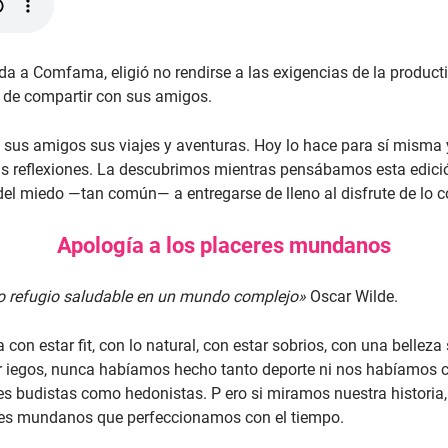
iada a Comfama, eligió no rendirse a las exigencias de la producti
zo de compartir con sus amigos.
sus amigos sus viajes y aventuras. Hoy lo hace para sí misma y
reflexiones. La descubrimos mientras pensábamos esta edición 
del miedo —tan común— a entregarse de lleno al disfrute de lo c
Apología a los placeres mundanos
mo refugio saludable en un mundo complejo»
Oscar Wilde.
n estar fit, con lo natural, con estar sobrios, con una belleza su
s gr iegos, nunca habíamos hecho tanto deporte ni nos habíamos
jes budistas como hedonistas. P ero si miramos nuestra historia,
res mundanos que perfeccionamos con el tiempo.