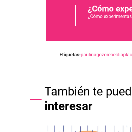
¿Cómo exper
¿Cómo experimentas e
Etiquetas:
paulina
gozo
rebeldía
plac
También te pued
interesar