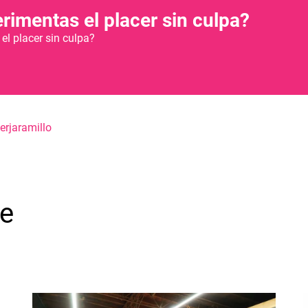
imentas el placer sin culpa?
l placer sin culpa?
er
jaramillo
e