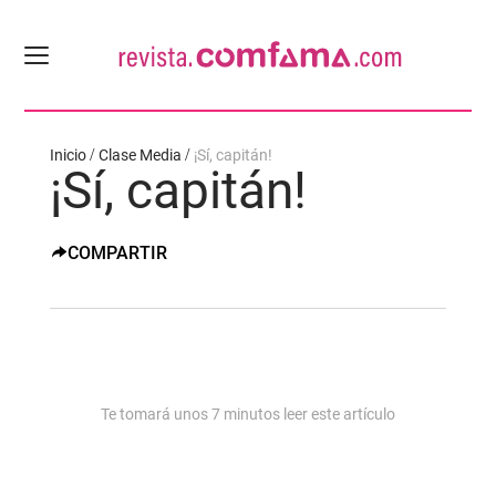
Inicio
Clase Media
¡Sí, capitán!
¡Sí, capitán!
COMPARTIR
Te tomará unos
7
minutos leer este artículo