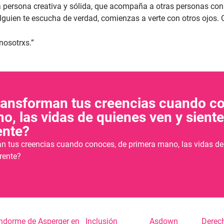
persona creativa y sólida, que acompaña a otras personas con 
guien te escucha de verdad, comienzas a verte con otros ojos. 
nosotrxs.”
ansforman tus creencias cuando c
o, las vidas de quienes ven y sient
ente?
 tus creencias cuando conoces, de primera mano, las vidas de 
rente?
ndorme de Asperger en
Inclusión
Asdown
Derec