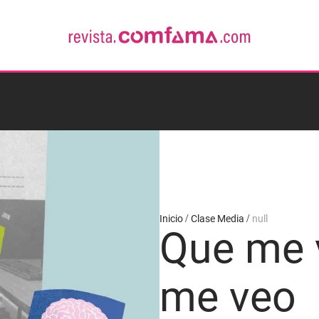
Inicio
Clase Media
null
Que me 
me veo