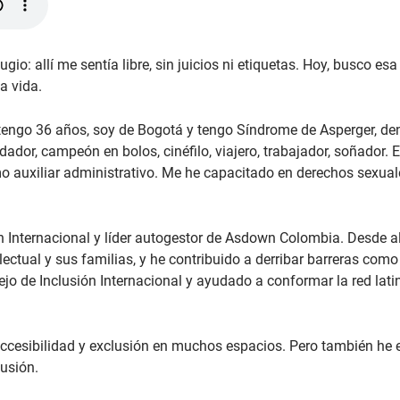
gio: allí me sentía libre, sin juicios ni etiquetas. Hoy, busco es
la vida.
, tengo 36 años, soy de Bogotá y tengo Síndrome de Asperger, den
dor, campeón en bolos, cinéfilo, viajero, trabajador, soñador. E
mo auxiliar administrativo. Me he capacitado en derechos sexual
n Internacional y líder autogestor de Asdown Colombia. Desde al
ctual y sus familias, y he contribuido a derribar barreras como 
jo de Inclusión Internacional y ayudado a conformar la red la
 accesibilidad y exclusión en muchos espacios. Pero también he
lusión.