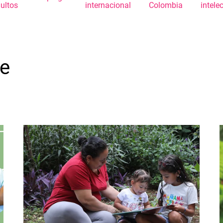
ultos
internacional
Colombia
intele
e