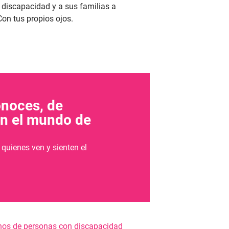
discapacidad y a sus familias a
Con tus propios ojos.
onoces, de
en el mundo de
quienes ven y sienten el
hos de personas con discapacidad