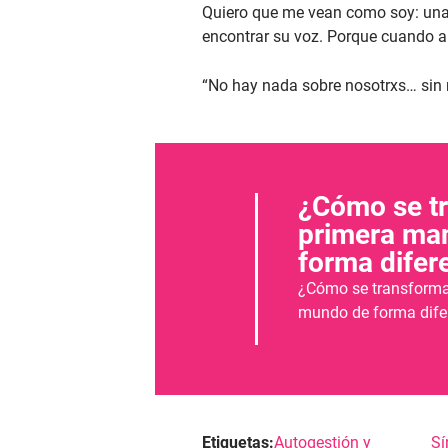
Quiero que me vean como soy: una 
encontrar su voz. Porque cuando al
“No hay nada sobre nosotrxs… sin 
¿Cómo se tr
primera man
forma difer
¿Cómo se transforman
mundo de forma dife
Etiquetas:
Autogestión y
Sí