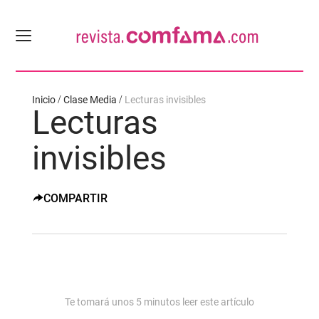
Inicio
Clase Media
Lecturas invisibles
Lecturas
invisibles
COMPARTIR
Te tomará unos
5
minutos leer este artículo