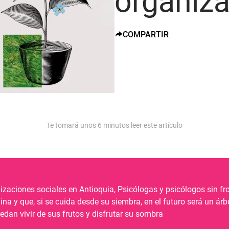
organiza
COMPARTIR
Te tomará unos
6
minutos leer este artículo
izaciones sociales en Antioquia, Psicólogas y psicólogos sin f
na y que, si se cuida desde su siembra, en el futuro será un ár
dan vivir de sus frutos y disfrutar su sombra