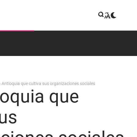
 Antioquia que cultiva sus organizaciones sociales
ioquia que
sus