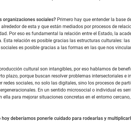
as organizaciones sociales?
Primero hay que entender la base de
en alrededor de esta y que están mediados por procesos de rela
idad. Por eso es fundamental la relación entre el Estado, la ac
 Esta relación es posible gracias las estructuras culturales: las 
 sociales es posible gracias a las formas en las que nos vincu
roducción cultural son intangibles, por eso hablamos de benefic
rto plazo, porque buscan resolver problemas intersectoriales e i
edes sociales, no solo las digitales, sino los procesos de partic
tergeneracionales. En un sentido microsocial o individual es sen
n ella para mejorar situaciones concretas en el entorno cercano,
oy deberíamos ponerle cuidado para rodearlas y multiplicarla