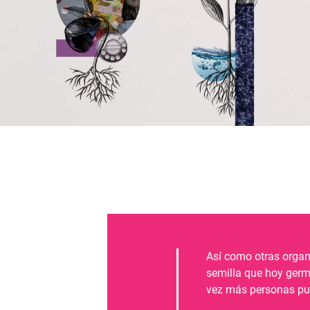
Así como otras organ
semilla que hoy germi
vez más personas pue