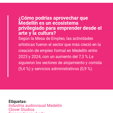
¿Cómo podrías aprovechar que
Medellín es un ecosistema
privilegiado para emprender desde el
arte y la cultura?
Según la Mesa de Empleo, las actividades
artísticas fueron el sector que más creció en la
creación de empleo formal en Medellín entre
2023 y 2024, con un aumento del 7,3 %.Le
siguieron los sectores de alojamiento y comida
(5,4 %) y servicios administrativos (0,9 %).
Etiquetas:
Industria audiovisual Medellín
Clover Studios